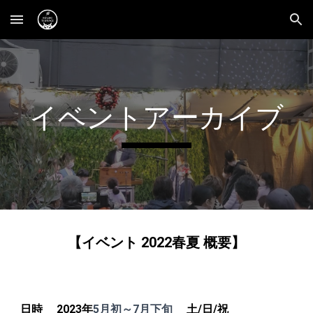
Skip to main content
Skip to navigation
イベントアーカイブ
【
イベント
2022
春夏
概要】
日時 2023年
5
月初～
7
月下旬
土/日/祝